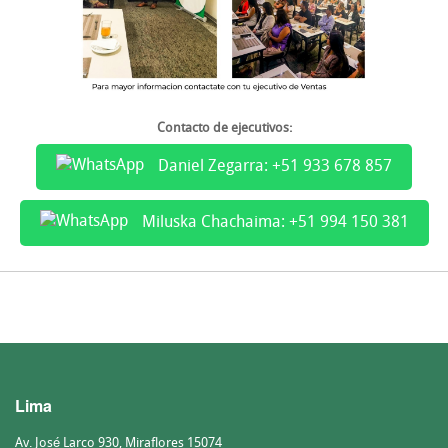
Contacto de ejecutivos:
Daniel Zegarra: +51 933 678 857
Miluska Chachaima: +51 994 150 381
Lima
Av. José Larco 930, Miraflores 15074